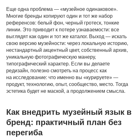
ohmy.design
Еще одна проблема — «музейное одинаковое».
студия цифрового дизайна
Многие бренды копируют один и тот же набор
референсов: белый фон, черный гротеск, тонкие
линии. Это приводит к потере узнаваемости: все
выглядят как один и тот же каталог. Выход — искать
свою версию музейности: через локальную историю,
журнал
Санкт-Петербург
нестандартный акцентный цвет, собственный архив,
2018–2026
уникальную фотографическую манеру,
типографический характер. Если вы делаете
редизайн, полезно смотреть на процесс как
Реквизиты
на исследование: что именно вы «курируете» —
продукт, технологию, опыт, сообщество, место. Тогда
Политика конфиденциальности
и обработки ПД
эстетика будет не маской, а продолжением смысла.
Личный кабинет для сотрудников
Как внедрить музейный язык в
бренд: практичный план без
перегиба